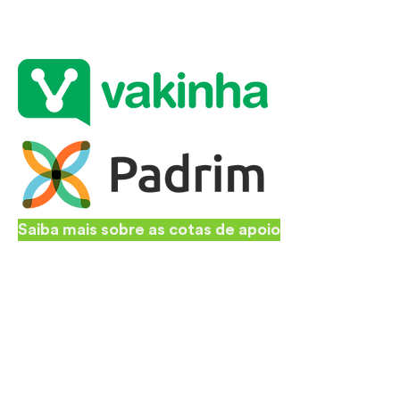
Saiba mais sobre as cotas de apoio
Nos avise se tiver uma doação