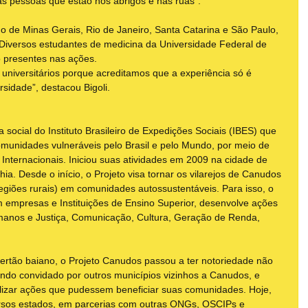
s pessoas que estão nos abrigos e nas ruas”.
o de Minas Gerais, Rio de Janeiro, Santa Catarina e São Paulo, 
iversos estudantes de medicina da Universidade Federal de 
 presentes nas ações.
niversitários porque acreditamos que a experiência só é 
rsidade”, destacou Bigoli.
 social do Instituto Brasileiro de Expedições Sociais (IBES) que 
omunidades vulneráveis pelo Brasil e pelo Mundo, por meio de 
nternacionais. Iniciou suas atividades em 2009 na cidade de 
ia. Desde o início, o Projeto visa tornar os vilarejos de Canudos 
regiões rurais) em comunidades autossustentáveis. Para isso, o 
 empresas e Instituições de Ensino Superior, desenvolve ações 
manos e Justiça, Comunicação, Cultura, Geração de Renda, 
ertão baiano, o Projeto Canudos passou a ter notoriedade não 
endo convidado por outros municípios vizinhos a Canudos, e 
lizar ações que pudessem beneficiar suas comunidades. Hoje, 
ersos estados, em parcerias com outras ONGs, OSCIPs e 