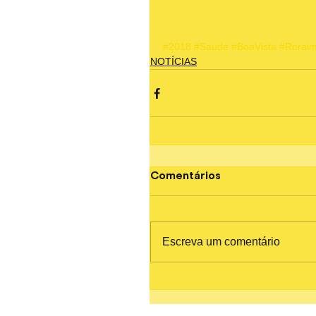
#2018
#Saúde
#BoaVista
#Rorai
NOTÍCIAS
Comentários
Escreva um comentário