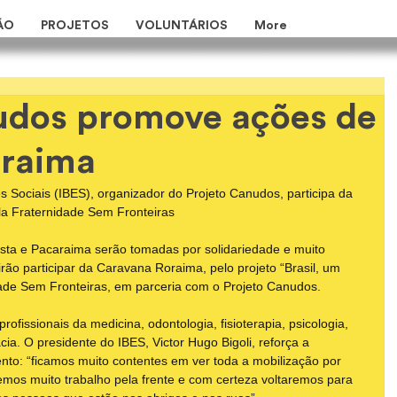
ÃO
PROJETOS
VOLUNTÁRIOS
More
udos promove ações de
oraima
es Sociais (IBES), organizador do Projeto Canudos, participa da 
a Fraternidade Sem Fronteiras
ista e Pacaraima serão tomadas por solidariedade e muito 
irão participar da Caravana Roraima, pelo projeto “Brasil, um 
ade Sem Fronteiras, em parceria com o Projeto Canudos.
fissionais da medicina, odontologia, fisioterapia, psicologia, 
a. O presidente do IBES, Victor Hugo Bigoli, reforça a 
nto: “ficamos muito contentes em ver toda a mobilização por 
mos muito trabalho pela frente e com certeza voltaremos para 