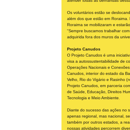
atender todas as demandas dessa
Os voluntários estão se deslocand
além dos que estão em Roraima. D
Roraima se mobilizaram e estarão
“Sempre buscamos trabalhar com u
adquirida fora dos muros da unive
Projeto Canudos
O Projeto Canudos é uma iniciativa
visa a autossustentabilidade de c
Operações Nacionais e Conexões I
Canudos, interior do estado da Bah
Velho, Rio do Vigário e Rasinho (
Projeto Canudos, em parceria com
de Saúde, Educação, Direitos Hu
Tecnologia e Meio Ambiente.
Diante do sucesso das ações no s
apenas regional, mas nacional, s
também por outros estados, a rea
nossas atividades percorrem div