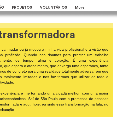
ÃO
PROJETOS
VOLUNTÁRIOS
More
 transformadora
vai mudar ou já mudou a minha vida profissional e a visão que 
 profissão. Quando nos doamos para prestar um trabalho 
iramente, de tempo, alma e coração. É uma experiência 
ito, que espera o atendimento, que enxerga uma esperança, tanto 
muros de concreto para uma realidade totalmente adversa, em que 
 totalmente limitadas e nos faz termos que utilizar de todo o 
tividade.
experiência e me tornando uma cidadã melhor, com uma maior 
socioeconômicos. Saí de São Paulo com a promessa de pessoas 
ransformada e aqui, hoje, eu sinto essa transformação na fala, no 
 situação.