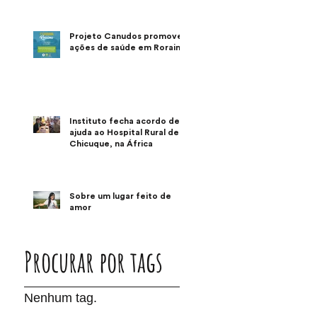
Projeto Canudos promove
ações de saúde em Roraima
Instituto fecha acordo de
ajuda ao Hospital Rural de
Chicuque, na África
Sobre um lugar feito de
amor
Procurar por tags
Nenhum tag.