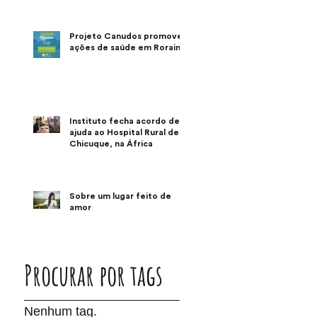
Projeto Canudos promove
ações de saúde em Roraima
Instituto fecha acordo de
ajuda ao Hospital Rural de
Chicuque, na África
Sobre um lugar feito de
amor
Procurar por tags
Nenhum tag.