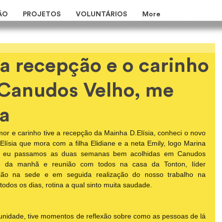
ÃO
PROJETOS
VOLUNTÁRIOS
More
 a recepção e o carinho
 Canudos Velho, me
sa
or e carinho tive a recepção da Mainha D.Elísia, conheci o novo 
lísia que mora com a filha Elidiane e a neta Emily, logo Marina 
 e eu passamos as duas semanas bem acolhidas em Canudos 
é da manhã e reunião com todos na casa da Tonton, líder 
nião na sede e em seguida realização do nosso trabalho na 
todos os dias, rotina a qual sinto muita saudade.
unidade, tive momentos de reflexão sobre como as pessoas de lá 